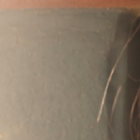
eit
lich