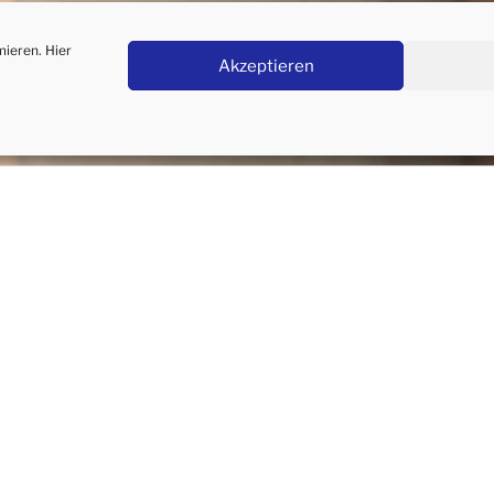
ieren. Hier
Akzeptieren
Start
Über mich
Portf
en Einband