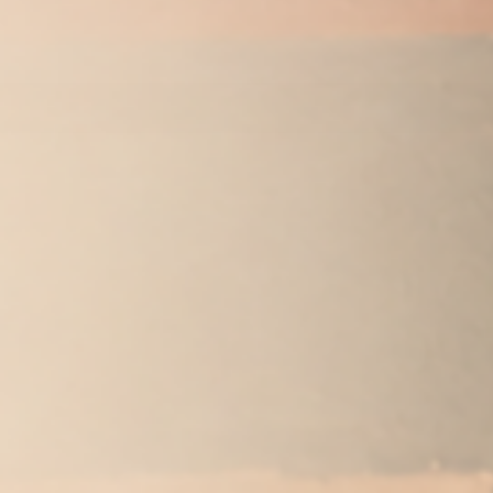
Gesundh
Wissenschaftlich
fundierte Texte
verständ
über Ernährung,
Longevity und
machen
ganzheitliche
Gesundheit.