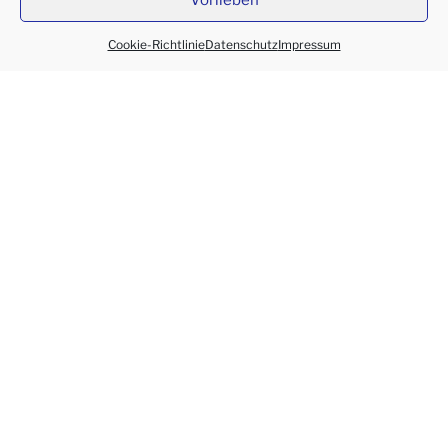
Cookie-Richtlinie
Datenschutz
Impressum
Name
*
E-Mail-Adresse
*
Website
Name, E-Mail-Adresse und Website in diesem
Browser für meinen nächsten Kommentar speichern.