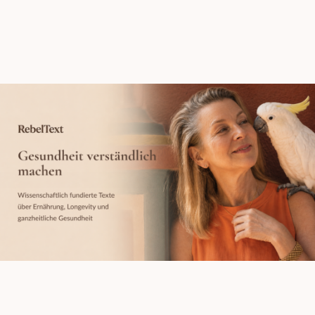
Gesundheit
Wissenschaftlich
verständlich
fundierte Texte
machen
über Ernährung,
Longevity und
ganzheitliche
Gesundheit.