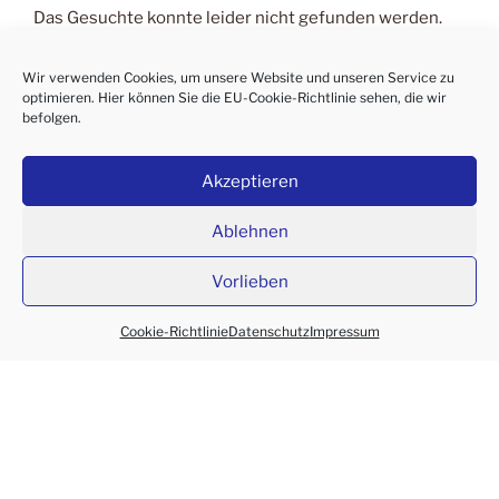
Das Gesuchte konnte leider nicht gefunden werden.
Vielleicht hilft die Suchfunktion.
Wir verwenden Cookies, um unsere Website und unseren Service zu
Suchen
optimieren. Hier können Sie die
EU-Cookie-Richtlinie
sehen, die wir
Suche
befolgen.
nach:
Akzeptieren
Ablehnen
Vorlieben
RebelText | Kornelia C.
Impressum
Datenschutz
Kontakt
Rebel
·
·
Cookie-Richtlinie
Datenschutz
Impressum
Datenschutz
Stolz präsentiert von WordPress