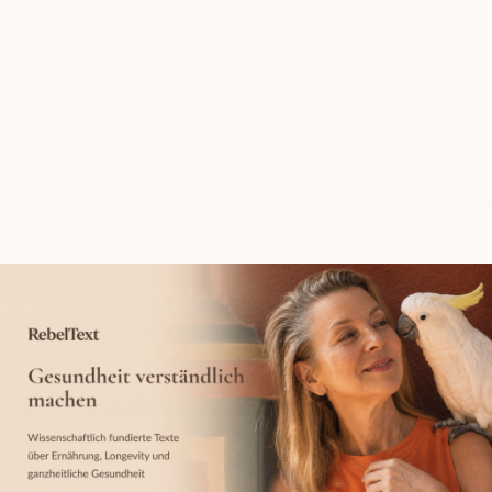
Zum
Inhalt
springen
Gesundheit
Wissenschaftlich
verständlich
fundierte Texte
machen
über Ernährung,
Longevity und
ganzheitliche